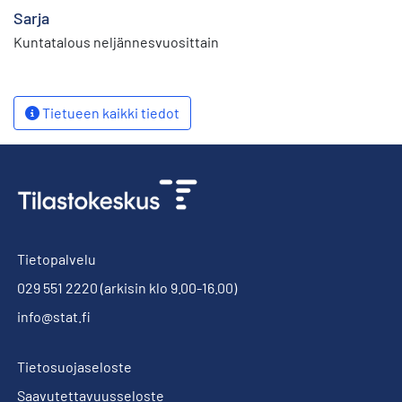
Sarja
Kuntatalous neljännesvuosittain
Tietueen kaikki tiedot
Tietopalvelu
029 551 2220
(arkisin klo 9.00-16.00)
info@stat.fi
Tietosuojaseloste
Saavutettavuusseloste