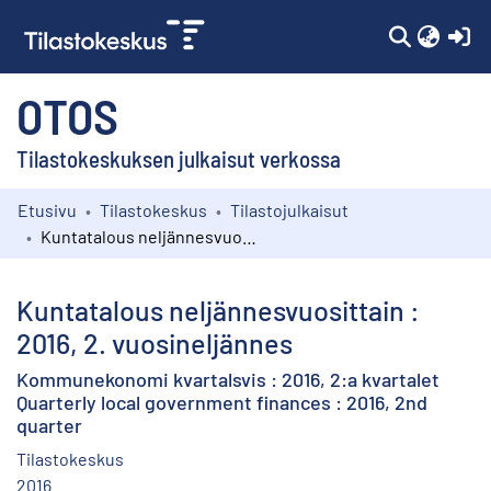
(c
OTOS
Tilastokeskuksen julkaisut verkossa
Etusivu
Tilastokeskus
Tilastojulkaisut
Kokoelmat
Kuntatalous neljännesvuosittain : 2016, 2. vuosineljännes
Selaa
Kuntatalous neljännesvuosittain :
2016, 2. vuosineljännes
Kommunekonomi kvartalsvis : 2016, 2:a kvartalet
Quarterly local government finances : 2016, 2nd
quarter
Tilastokeskus
2016