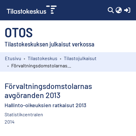
(c
OTOS
Tilastokeskuksen julkaisut verkossa
Etusivu
Tilastokeskus
Tilastojulkaisut
Kokoelmat
Förvaltningsdomstolarnas avgöranden 2013
Selaa
Förvaltningsdomstolarnas
avgöranden 2013
Hallinto-oikeuksien ratkaisut 2013
Statistikcentralen
2014