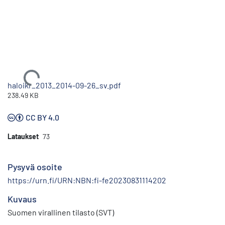
Ladataan...
haloikr_2013_2014-09-26_sv.pdf
238.49 KB
CC BY 4.0
Lataukset
73
Pysyvä osoite
https://urn.fi/URN:NBN:fi-fe20230831114202
Kuvaus
Suomen virallinen tilasto (SVT)