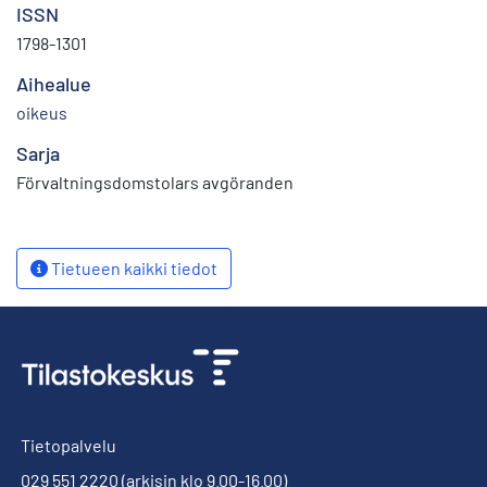
ISSN
1798-1301
Aihealue
oikeus
Sarja
Förvaltningsdomstolars avgöranden
Tietueen kaikki tiedot
Tietopalvelu
029 551 2220
(arkisin klo 9.00-16.00)