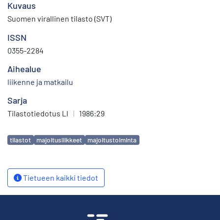
Kuvaus
Suomen virallinen tilasto (SVT)
ISSN
0355-2284
Aihealue
liikenne ja matkailu
Sarja
Tilastotiedotus LI
|
1986:29
Avainsanat
tilastot
majoitusliikkeet
majoitustoiminta
Tietueen kaikki tiedot