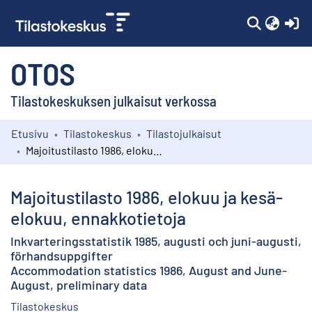
(c
OTOS
Tilastokeskuksen julkaisut verkossa
Etusivu
Tilastokeskus
Tilastojulkaisut
Kokoelmat
Majoitustilasto 1986, elokuu ja kesä-elokuu, ennakkotietoja
Selaa
Majoitustilasto 1986, elokuu ja kesä-
elokuu, ennakkotietoja
Inkvarteringsstatistik 1985, augusti och juni-augusti,
förhandsuppgifter
Accommodation statistics 1986, August and June-
August, preliminary data
Tilastokeskus