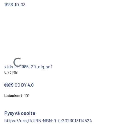
1986-10-03
Ladataan...
xtds_li_1986_29_dig.pdf
6.73 MB
CC BY 4.0
Lataukset
101
Pysyvä osoite
https://urn.fi/URN:NBN:fi-fe2023013114524