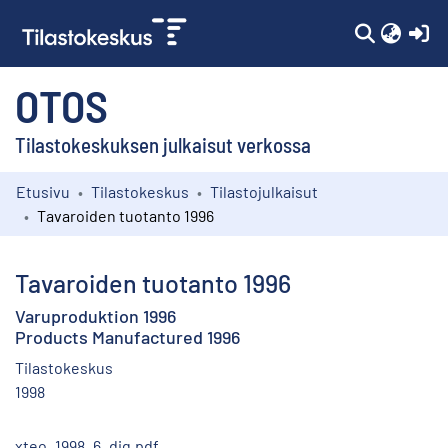
(c
OTOS
Tilastokeskuksen julkaisut verkossa
Etusivu
Tilastokeskus
Tilastojulkaisut
Kokoelmat
Tavaroiden tuotanto 1996
Selaa
Tavaroiden tuotanto 1996
Varuproduktion 1996
Products Manufactured 1996
Tilastokeskus
1998
xteo_1998_6_dig.pdf