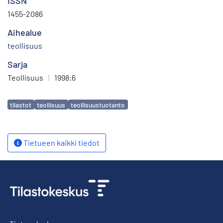
ISSN
1455-2086
Aihealue
teollisuus
Sarja
Teollisuus
|
1998:6
Avainsanat
tilastot
teollisuus
teollisuustuotanto
Tietueen kaikki tiedot