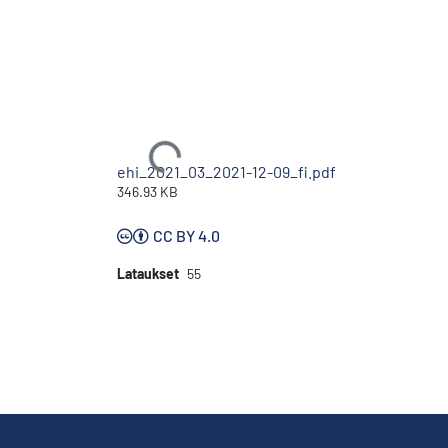
Ladataan...
ehi_2021_03_2021-12-09_fi.pdf
346.93 KB
CC BY 4.0
Lataukset
55