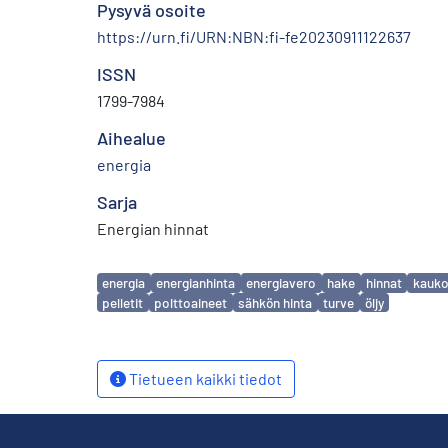
Pysyvä osoite
https://urn.fi/URN:NBN:fi-fe20230911122637
ISSN
1799-7984
Aihealue
energia
Sarja
Energian hinnat
Avainsanat
energia
energianhinta
energiavero
hake
hinnat
kauk
pelletit
polttoaineet
sähkön hinta
turve
öljy
Tietueen kaikki tiedot