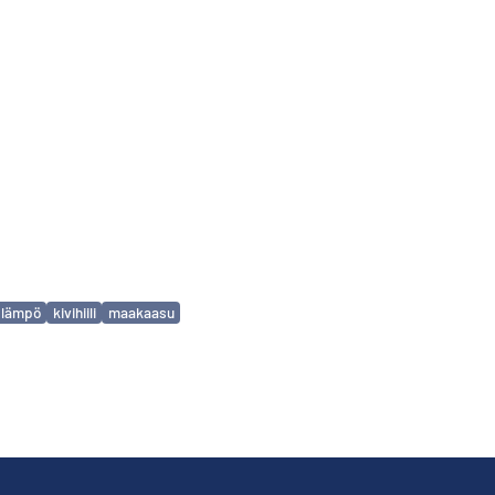
olämpö
kivihiili
maakaasu