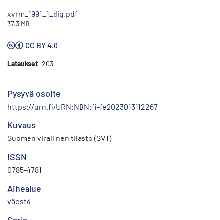
xvrm_1991_1_dig.pdf
37.3 MB
CC BY 4.0
Lataukset
203
Pysyvä osoite
https://urn.fi/URN:NBN:fi-fe2023013112267
Kuvaus
Suomen virallinen tilasto (SVT)
ISSN
0785-4781
Aihealue
väestö
Sarja