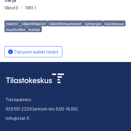
Väestö
|
1991:1
Avainsanat
tilastot
väestötilastot
väestönmuutokset
syntyvyys
kuolleisuus
muuttoliike
kunnat
Tietueen kaikki tiedot
Tietopalvelu
029 551 2220
(arkisin klo 9.00-16.00)
info@stat.fi