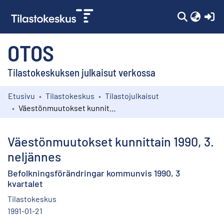
(c
OTOS
Tilastokeskuksen julkaisut verkossa
Etusivu
Tilastokeskus
Tilastojulkaisut
Kokoelmat
Väestönmuutokset kunnittain 1990, 3. neljännes
Selaa
Väestönmuutokset kunnittain 1990, 3.
neljännes
Befolkningsförändringar kommunvis 1990, 3
kvartalet
Tilastokeskus
1991-01-21