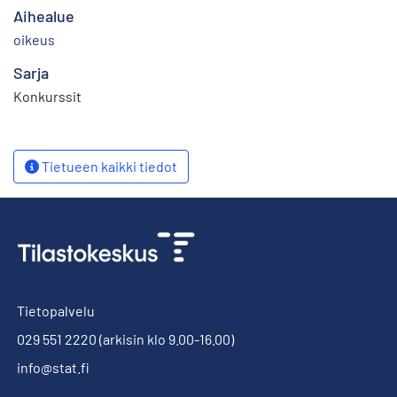
Aihealue
oikeus
Sarja
Konkurssit
Tietueen kaikki tiedot
Tietopalvelu
029 551 2220
(arkisin klo 9.00-16.00)
info@stat.fi