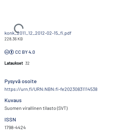
Ladataan...
konk_2011_12_2012-02-15_fi.pdf
228.36 KB
CC BY 4.0
Lataukset
32
Pysyvä osoite
https://urn.fi/URN:NBN:fi-fe20230831114538
Kuvaus
Suomen virallinen tilasto (SVT)
ISSN
1798-4424