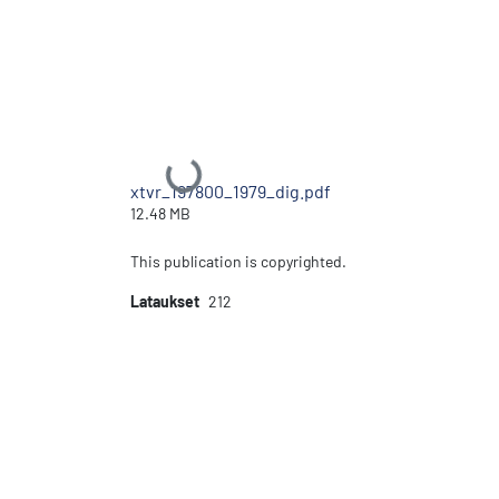
Ladataan...
xtvr_197800_1979_dig.pdf
12.48 MB
This publication is copyrighted.
Lataukset
212