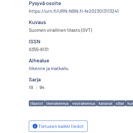
Pysyvä osoite
https://urn.fi/URN:NBN:fi-fe2023013113241
Kuvaus
Suomen virallinen tilasto (SVT)
ISSN
0355-6131
Aihealue
liikenne ja matkailu
Sarja
19
|
94
Avainsanat
tilastot
tienrakennus
vesirakennus
kanavat
sillat
ku
Tietueen kaikki tiedot