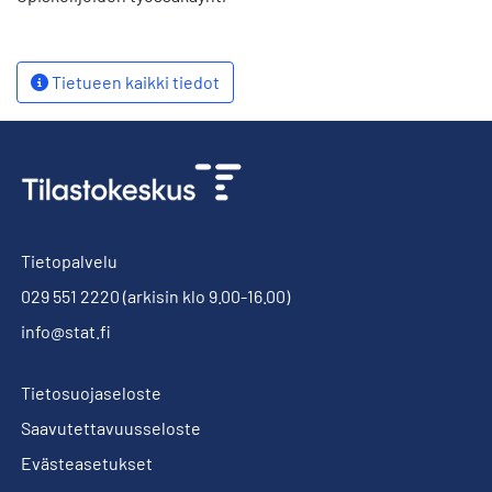
Tietueen kaikki tiedot
Tietopalvelu
029 551 2220
(arkisin klo 9.00-16.00)
info@stat.fi
Tietosuojaseloste
Saavutettavuusseloste
Evästeasetukset