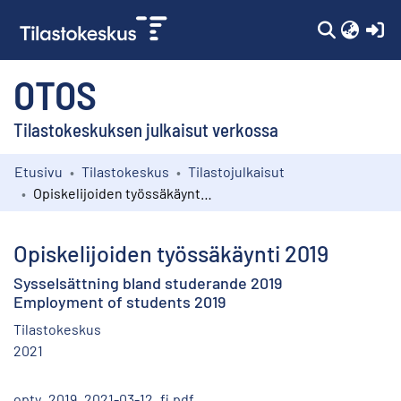
(c
OTOS
Tilastokeskuksen julkaisut verkossa
Etusivu
Tilastokeskus
Tilastojulkaisut
Kokoelmat
Opiskelijoiden työssäkäynti 2019
Selaa
Opiskelijoiden työssäkäynti 2019
Sysselsättning bland studerande 2019
Employment of students 2019
Tilastokeskus
2021
opty_2019_2021-03-12_fi.pdf