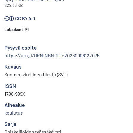
229.36 KB
CC BY 4.0
Lataukset
51
Pysyvä osoite
https://urn.fi/URN:NBN:fi-fe20230908122075
Kuvaus
Suomen virallinen tilasto (SVT)
ISSN
1798-999X
Aihealue
koulutus
Sarja
Opiskelijoiden työssäkäynti