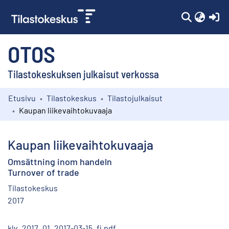
(c
OTOS
Tilastokeskuksen julkaisut verkossa
Etusivu
Tilastokeskus
Tilastojulkaisut
Kokoelmat
Kaupan liikevaihtokuvaaja
Selaa
Kaupan liikevaihtokuvaaja
Omsättning inom handeln
Turnover of trade
Tilastokeskus
2017
klv_2017_01_2017-03-15_fi.pdf