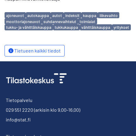
Avainsanat
ajoneuvot
autokauppa
autot
indeksit
kauppa
liikevaihto
moottoriajoneuvot
suhdannevaihtelut
toimialat
tukku- ja vähittäiskauppa
tukkukauppa
vähittäiskauppa
yritykset
Tietueen kaikki tiedot
Tietopalvelu
029 551 2220
(arkisin klo 9.00-16.00)
info@stat.fi