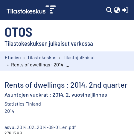
(c
OTOS
Tilastokeskuksen julkaisut verkossa
Etusivu
Tilastokeskus
Tilastojulkaisut
Kokoelmat
Rents of dwellings : 2014, 2nd quarter
Selaa
Rents of dwellings : 2014, 2nd quarter
Asuntojen vuokrat : 2014, 2. vuosineljännes
Statistics Finland
2014
asvu_2014_02_2014-08-01_en.pdf
276.13 KB