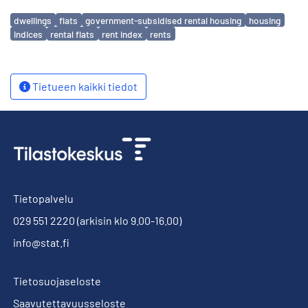
Avainsanat
dwellings
flats
government-subsidised rental housing
housing
indices
rental flats
rent index
rents
Tietueen kaikki tiedot
Tietopalvelu
029 551 2220
(arkisin klo 9.00-16.00)
info@stat.fi
Tietosuojaseloste
Saavutettavuusseloste