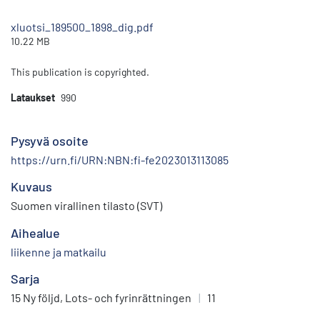
xluotsi_189500_1898_dig.pdf
10.22 MB
This publication is copyrighted.
Lataukset
990
Pysyvä osoite
https://urn.fi/URN:NBN:fi-fe2023013113085
Kuvaus
Suomen virallinen tilasto (SVT)
Aihealue
liikenne ja matkailu
Sarja
15 Ny följd, Lots- och fyrinrättningen
|
11