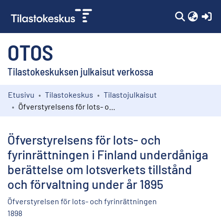
(c
OTOS
Tilastokeskuksen julkaisut verkossa
Etusivu
Tilastokeskus
Tilastojulkaisut
Kokoelmat
Öfverstyrelsens för lots- och fyrinrättningen i Finland underdåniga berättelse om lotsverkets tillstånd och förvaltning under år 1895
Selaa
Öfverstyrelsens för lots- och
fyrinrättningen i Finland underdåniga
berättelse om lotsverkets tillstånd
och förvaltning under år 1895
Öfverstyrelsen för lots- och fyrinrättningen
1898