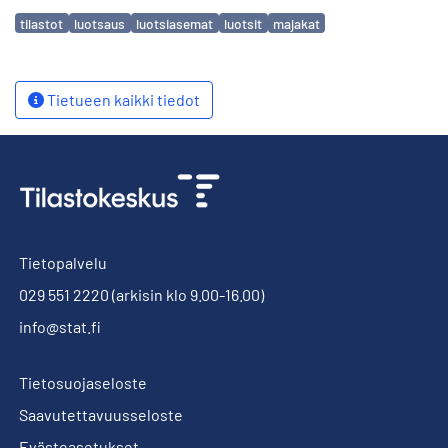
Avainsanat
tilastot
luotsaus
luotsiasemat
luotsit
majakat
Tietueen kaikki tiedot
Tietopalvelu
029 551 2220
(arkisin klo 9.00-16.00)
info@stat.fi
Tietosuojaseloste
Saavutettavuusseloste
Evästeasetukset