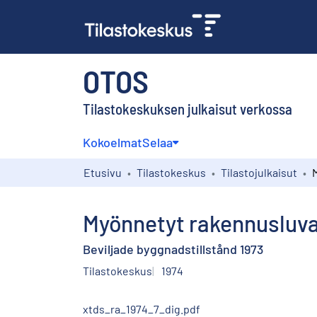
OTOS
Tilastokeskuksen julkaisut verkossa
Kokoelmat
Selaa
Etusivu
Tilastokeskus
Tilastojulkaisut
Myönnetyt rakennusluva
Beviljade byggnadstillstånd 1973
Tilastokeskus
1974
xtds_ra_1974_7_dig.pdf