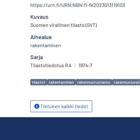
https://urn.fi/URN:NBN:fi-fe2023013119103
Kuvaus
Suomen virallinen tilasto (SVT)
Aihealue
rakentaminen
Sarja
Tilastotiedotus RA
|
1974:7
Avainsanat
tilastot
rakentaminen
rakennustuotanto
rakennusluvat
Tietueen kaikki tiedot