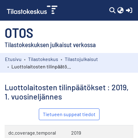
(c
OTOS
Tilastokeskuksen julkaisut verkossa
Etusivu
Tilastokeskus
Tilastojulkaisut
Kokoelmat
Luottolaitosten tilinpäätökset : 2019, 1. vuosineljännes
Selaa
Luottolaitosten tilinpäätökset : 2019,
1. vuosineljännes
Tietueen suppeat tiedot
dc.coverage.temporal
2019