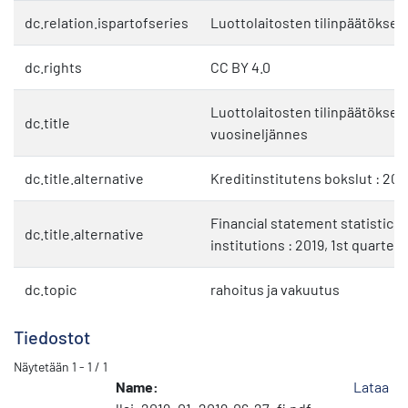
dc.relation.ispartofseries
Luottolaitosten tilinpäätökset
dc.rights
CC BY 4.0
Luottolaitosten tilinpäätökset :
dc.title
vuosineljännes
dc.title.alternative
Kreditinstitutens bokslut : 2019
Financial statement statistics 
dc.title.alternative
institutions : 2019, 1st quarter
dc.topic
rahoitus ja vakuutus
Tiedostot
Näytetään
1 - 1 / 1
Name:
Lataa