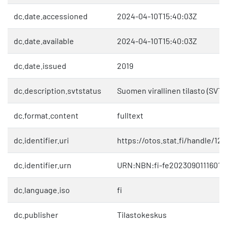
dc.date.accessioned
2024-04-10T15:40:03Z
dc.date.available
2024-04-10T15:40:03Z
dc.date.issued
2019
dc.description.svtstatus
Suomen virallinen tilasto (SVT)
dc.format.content
fulltext
dc.identifier.uri
https://otos.stat.fi/handle/1
dc.identifier.urn
URN:NBN:fi-fe20230901116018
dc.language.iso
fi
dc.publisher
Tilastokeskus