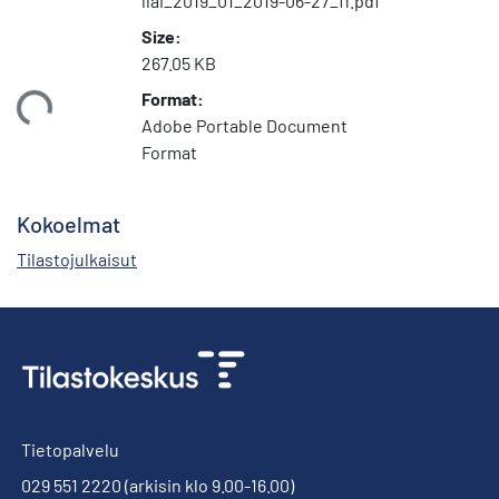
llai_2019_01_2019-06-27_fi.pdf
Size:
267.05 KB
Format:
Ladataan...
Adobe Portable Document
Format
Kokoelmat
Tilastojulkaisut
Tietopalvelu
029 551 2220
(arkisin klo 9.00-16.00)