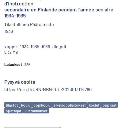
d'instruction
secondaire en Finlande pendant l'année scolaire
1934–1935
Tilastollinen Päätoimisto
1936
xoppik_1934-1935_1936_dig.pdf
5.32 MB
Lataukset
336
Pysyvä osoite
https://urn.fi/URN:NBN:fi-fe2023013114780
Avainsanat
tilastot
koulu
oppikoulu
alkeisoppilaitokset
koulut
oppilaat
opettajat
kustannukset