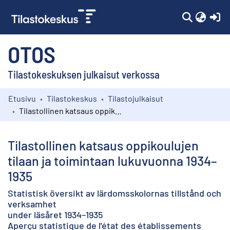
(c
OTOS
Tilastokeskuksen julkaisut verkossa
Etusivu
Tilastokeskus
Tilastojulkaisut
Kokoelmat
Tilastollinen katsaus oppikoulujen tilaan ja toimintaan lukuvuonna 1934–1935
Selaa
Tilastollinen katsaus oppikoulujen
tilaan ja toimintaan lukuvuonna 1934–
1935
Statistisk översikt av lärdomsskolornas tillstånd och
verksamhet
under läsåret 1934–1935
Aperçu statistique de l'état des établissements