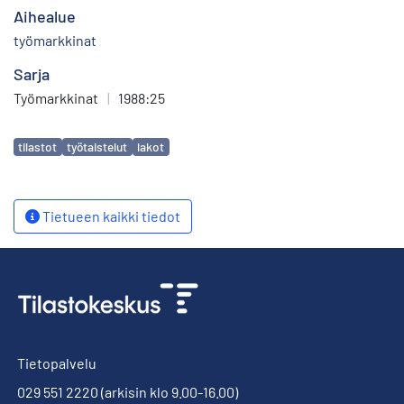
Aihealue
työmarkkinat
Sarja
Työmarkkinat
|
1988:25
Avainsanat
tilastot
työtaistelut
lakot
Tietueen kaikki tiedot
Tietopalvelu
029 551 2220
(arkisin klo 9.00-16.00)