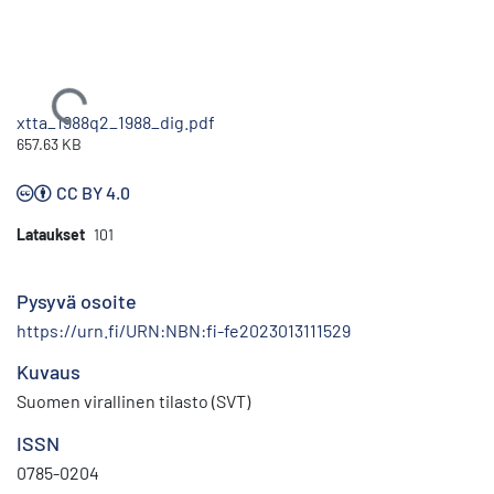
Ladataan...
xtta_1988q2_1988_dig.pdf
657.63 KB
CC BY 4.0
Lataukset
101
Pysyvä osoite
https://urn.fi/URN:NBN:fi-fe2023013111529
Kuvaus
Suomen virallinen tilasto (SVT)
ISSN
0785-0204