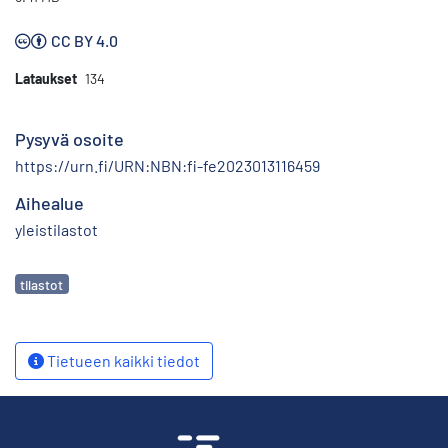
CC BY 4.0
Lataukset
134
Pysyvä osoite
https://urn.fi/URN:NBN:fi-fe2023013116459
Aihealue
yleistilastot
Avainsanat
tilastot
Tietueen kaikki tiedot