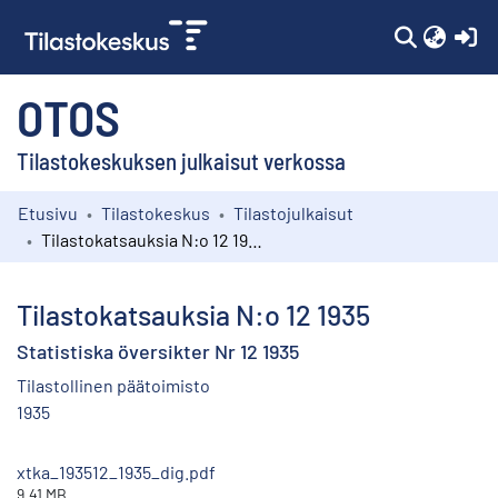
(c
OTOS
Tilastokeskuksen julkaisut verkossa
Etusivu
Tilastokeskus
Tilastojulkaisut
Kokoelmat
Tilastokatsauksia N:o 12 1935
Selaa
Tilastokatsauksia N:o 12 1935
Statistiska översikter Nr 12 1935
Tilastollinen päätoimisto
1935
xtka_193512_1935_dig.pdf
9.41 MB