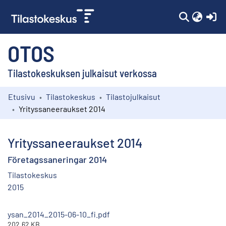
(c
OTOS
Tilastokeskuksen julkaisut verkossa
Etusivu
Tilastokeskus
Tilastojulkaisut
Kokoelmat
Yrityssaneeraukset 2014
Selaa
Yrityssaneeraukset 2014
Företagssaneringar 2014
Tilastokeskus
2015
ysan_2014_2015-06-10_fi.pdf
202.62 KB