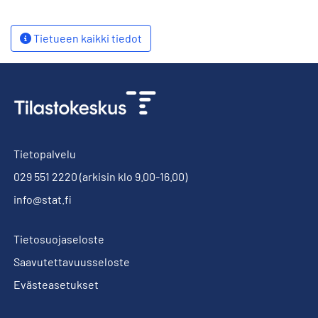
Tietueen kaikki tiedot
Tietopalvelu
029 551 2220
(arkisin klo 9.00-16.00)
info@stat.fi
Tietosuojaseloste
Saavutettavuusseloste
Evästeasetukset