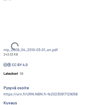
Ladataan...
ntp_2009_04_2010-03-01_en.pdf
243.53 KB
CC BY 4.0
Lataukset
59
Pysyvä osoite
https://urn.fi/URN:NBN:fi-fe20230917129058
Kuvaus