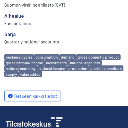
Suomen virallinen tilasto (SVT)
Aihealue
kansantalous
Sarja
Quarterly national accounts
Avainsanat
business cycles
consumption
demand
gross domestic product
gross national income
investments
national accounts
national economy
national income
production
public expenditure
supply
value added
Tietueen kaikki tiedot