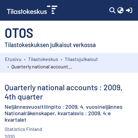
(c
OTOS
Tilastokeskuksen julkaisut verkossa
Etusivu
Tilastokeskus
Tilastojulkaisut
Kokoelmat
Quarterly national accounts : 2009, 4th quarter
Selaa
Quarterly national accounts : 2009,
4th quarter
Neljännesvuositilinpito : 2009, 4. vuosineljännes
Nationalräkenskaper, kvartalsvis : 2009, 4:e
kvartalet
Statistics Finland
2010