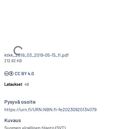
Ladataan...
ktkk_2019_03_2019-05-15_fi.pdf
212.62 KB
CC BY 4.0
Lataukset
48
Pysyvä osoite
https://urn.fi/URN:NBN:fi-fe20230920134079
Kuvaus
Suomen virallinen tilasto (SVT)