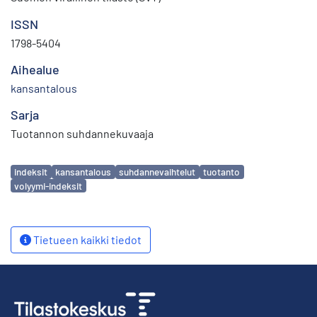
ISSN
1798-5404
Aihealue
kansantalous
Sarja
Tuotannon suhdannekuvaaja
Avainsanat
indeksit
kansantalous
suhdannevaihtelut
tuotanto
volyymi-indeksit
Tietueen kaikki tiedot