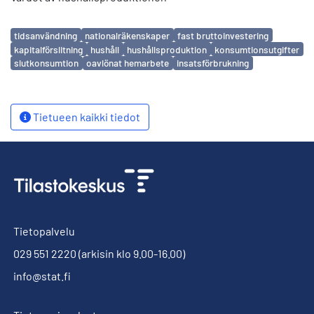
Avainsanat
tidsanvändning
nationalräkenskaper
fast bruttoinvestering
kapitalförslitning
hushåll
hushållsproduktion
konsumtionsutgifter
slutkonsumtion
oavlönat hemarbete
insatsförbrukning
Tietueen kaikki tiedot
Tietopalvelu
029 551 2220
(arkisin klo 9.00-16.00)
info@stat.fi