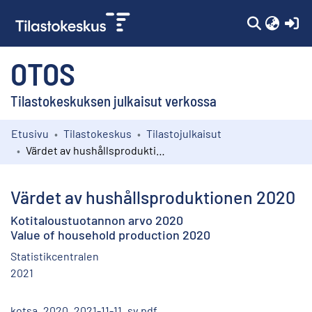
(c
OTOS
Tilastokeskuksen julkaisut verkossa
Etusivu
Tilastokeskus
Tilastojulkaisut
Kokoelmat
Värdet av hushållsproduktionen 2020
Selaa
Värdet av hushållsproduktionen 2020
Kotitaloustuotannon arvo 2020
Value of household production 2020
Statistikcentralen
2021
kotsa_2020_2021-11-11_sv.pdf