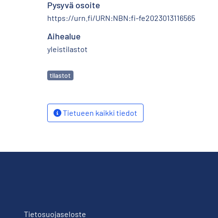
Pysyvä osoite
https://urn.fi/URN:NBN:fi-fe2023013116565
Aihealue
yleistilastot
Avainsanat
tilastot
Tietueen kaikki tiedot
Tietosuojaseloste