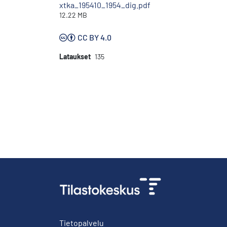
xtka_195410_1954_dig.pdf
12.22 MB
CC BY 4.0
Lataukset
135
Tietopalvelu