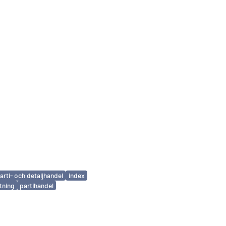
arti- och detaljhandel
index
tning
partihandel