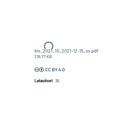
Ladataan...
klv_2021_10_2021-12-15_sv.pdf
216.77 KB
CC BY 4.0
Lataukset
36