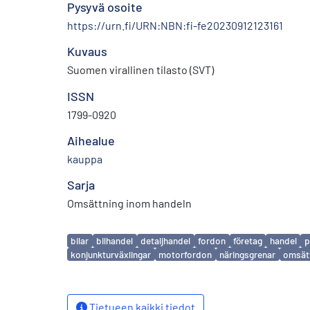
Pysyvä osoite
https://urn.fi/URN:NBN:fi-fe20230912123161
Kuvaus
Suomen virallinen tilasto (SVT)
ISSN
1799-0920
Aihealue
kauppa
Sarja
Omsättning inom handeln
Avainsanat
bilar
bilhandel
detaljhandel
fordon
företag
handel
p
konjunkturväxlingar
motorfordon
näringsgrenar
omsät
Tietueen kaikki tiedot