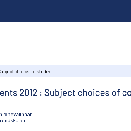
Subject choices of students 2012 : Subject choices of comprehensive school pupils
ents 2012 : Subject choices of 
n ainevalinnat
grundskolan