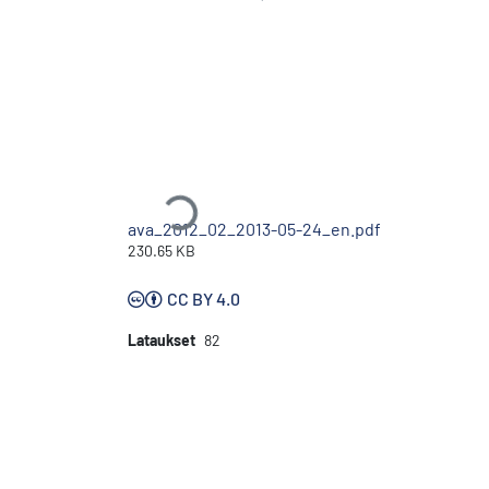
Ladataan...
ava_2012_02_2013-05-24_en.pdf
230.65 KB
CC BY 4.0
Lataukset
82