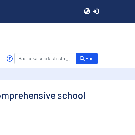
(current)
Hae
comprehensive school