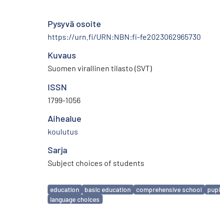
Pysyvä osoite
https://urn.fi/URN:NBN:fi-fe2023062965730
Kuvaus
Suomen virallinen tilasto (SVT)
ISSN
1799-1056
Aihealue
koulutus
Sarja
Subject choices of students
Avainsanat
education
basic education
comprehensive school
pupi
language choices