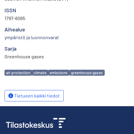
ISSN
1797-6065
Aihealue
ympäristö ja luonnonvarat
Sarja
Greenhouse gases
Avainsanat
air protection
climate
emissions
greenhouse gases
Tietueen kaikki tiedot