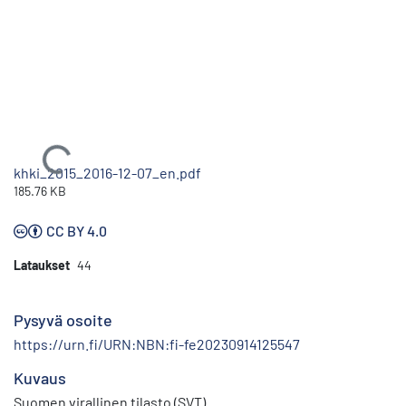
Ladataan...
khki_2015_2016-12-07_en.pdf
185.76 KB
CC BY 4.0
Lataukset
44
Pysyvä osoite
https://urn.fi/URN:NBN:fi-fe20230914125547
Kuvaus
Suomen virallinen tilasto (SVT)