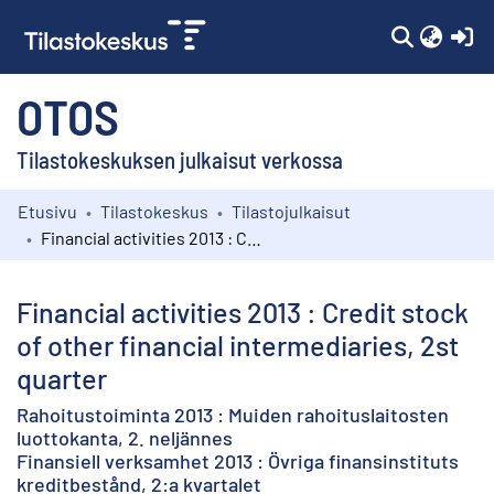
(c
OTOS
Tilastokeskuksen julkaisut verkossa
Etusivu
Tilastokeskus
Tilastojulkaisut
Kokoelmat
Financial activities 2013 : Credit stock of other financial intermediaries, 2st quarter
Selaa
Financial activities 2013 : Credit stock
of other financial intermediaries, 2st
quarter
Rahoitustoiminta 2013 : Muiden rahoituslaitosten
luottokanta, 2. neljännes
Finansiell verksamhet 2013 : Övriga finansinstituts
kreditbestånd, 2:a kvartalet