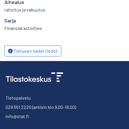
Aihealue
rahoitus ja vakuutus
Sarja
Financial activities
Tietueen kaikki tiedot
Tietopalvelu
029 551 2220
(arkisin klo 9.00-16.00)
info@stat.fi