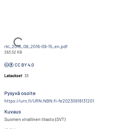
Ladataan...
rki_2016_08_2016-09-15_en.pdf
263.52 KB
CC BY 4.0
Lataukset
33
Pysyvä osoite
https://urn.fi/URN:NBN:fi-fe20230918131201
Kuvaus
Suomen virallinen tilasto (SVT)