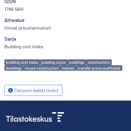
ISSN
1799-5841
Aihealue
hinnat ja kustannukset
Sarja
Building cost index
Avainsanat
building cost index
building costs
buildings
construction
dwellings
house construction
indices
transfer price coefficient
Tietueen kaikki tiedot