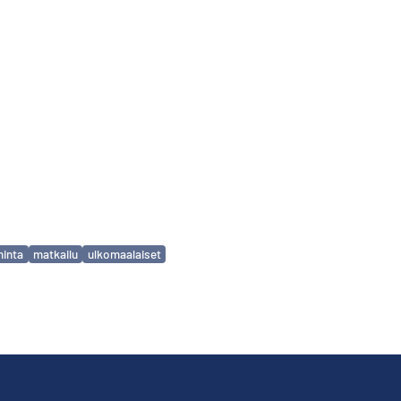
minta
matkailu
ulkomaalaiset