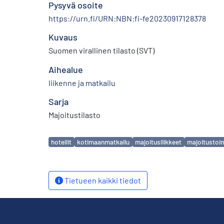
Pysyvä osoite
https://urn.fi/URN:NBN:fi-fe20230917128378
Kuvaus
Suomen virallinen tilasto (SVT)
Aihealue
liikenne ja matkailu
Sarja
Majoitustilasto
Avainsanat
hotellit
kotimaanmatkailu
majoitusliikkeet
majoitustoi
Tietueen kaikki tiedot