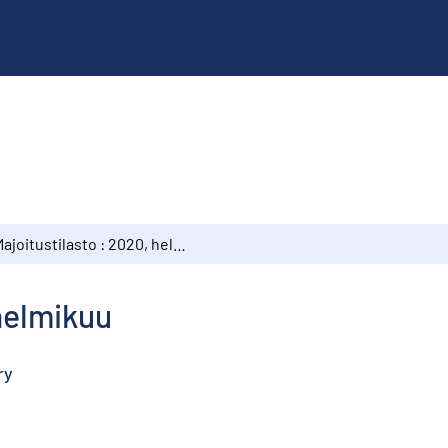
Majoitustilasto : 2020, helmikuu
 helmikuu
ry