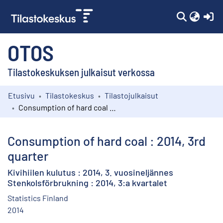
(c
OTOS
Tilastokeskuksen julkaisut verkossa
Etusivu
Tilastokeskus
Tilastojulkaisut
Kokoelmat
Consumption of hard coal : 2014, 3rd quarter
Selaa
Consumption of hard coal : 2014, 3rd
quarter
Kivihiilen kulutus : 2014, 3. vuosineljännes
Stenkolsförbrukning : 2014, 3:a kvartalet
Statistics Finland
2014