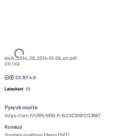
Ladataan...
kivih_2014_09_2014-10-28_en.pdf
231.1 KB
CC BY 4.0
Lataukset
59
Pysyvä osoite
https://urn.fi/URN:NBN:fi-fe20230912123667
Kuvaus
Suomen virallinen tilasto (SVT)