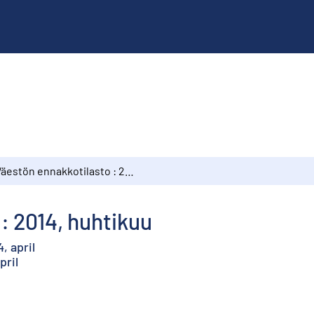
Väestön ennakkotilasto : 2014, huhtikuu
: 2014, huhtikuu
, april
pril