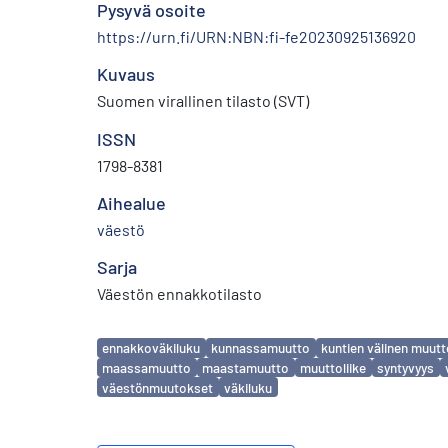
Pysyvä osoite
https://urn.fi/URN:NBN:fi-fe20230925136920
Kuvaus
Suomen virallinen tilasto (SVT)
ISSN
1798-8381
Aihealue
väestö
Sarja
Väestön ennakkotilasto
Avainsanat
ennakkoväkiluku
kunnassamuutto
kuntien välinen muut
maassamuutto
maastamuutto
muuttoliike
syntyvyys
väestönmuutokset
väkiluku