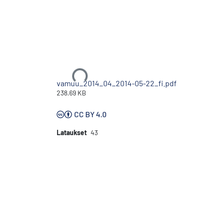
Ladataan...
vamuu_2014_04_2014-05-22_fi.pdf
238.69 KB
CC BY 4.0
Lataukset
43