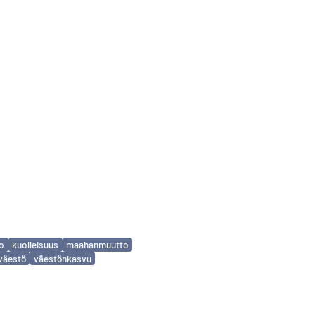
to
kuolleisuus
maahanmuutto
väestö
väestönkasvu