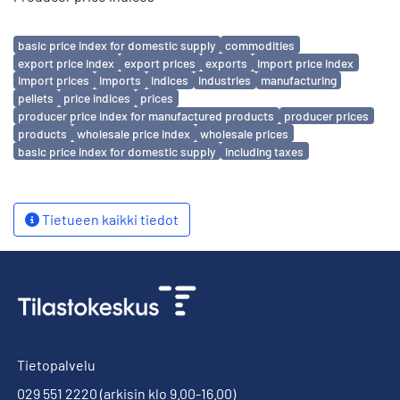
Avainsanat
basic price index for domestic supply
commodities
export price index
export prices
exports
import price index
import prices
imports
indices
industries
manufacturing
pellets
price indices
prices
producer price index for manufactured products
producer prices
products
wholesale price index
wholesale prices
basic price index for domestic supply
including taxes
Tietueen kaikki tiedot
Tietopalvelu
029 551 2220
(arkisin klo 9.00-16.00)