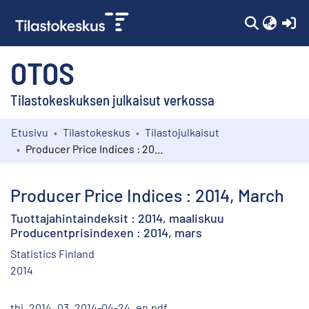
(c
OTOS
Tilastokeskuksen julkaisut verkossa
Etusivu
Tilastokeskus
Tilastojulkaisut
Kokoelmat
Producer Price Indices : 2014, March
Selaa
Producer Price Indices : 2014, March
Tuottajahintaindeksit : 2014, maaliskuu
Producentprisindexen : 2014, mars
Statistics Finland
2014
thi_2014_03_2014-04-24_en.pdf