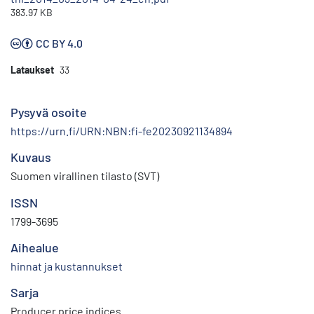
383.97 KB
CC BY 4.0
Lataukset
33
Pysyvä osoite
https://urn.fi/URN:NBN:fi-fe20230921134894
Kuvaus
Suomen virallinen tilasto (SVT)
ISSN
1799-3695
Aihealue
hinnat ja kustannukset
Sarja
Producer price indices