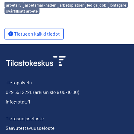
Avainsanat
arbetsliv
arbetsmarknaden
arbetsplatser
lediga jobb
löntagare
svårtillsatt arbete
Tietueen kaikki tiedot
Tietopalvelu
029 551 2220
(arkisin klo 9.00-16.00)
info@stat.fi
Tietosuojaseloste
Saavutettavuusseloste