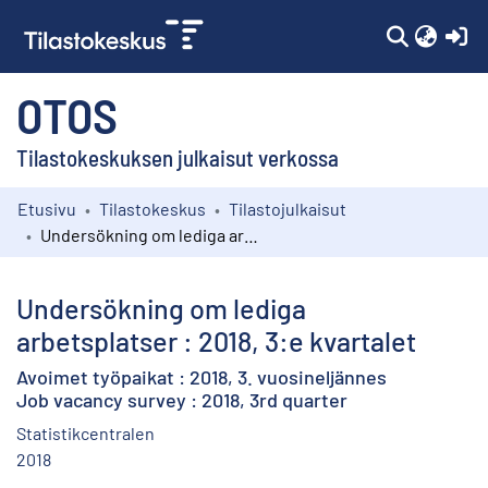
(c
OTOS
Tilastokeskuksen julkaisut verkossa
Etusivu
Tilastokeskus
Tilastojulkaisut
Kokoelmat
Undersökning om lediga arbetsplatser : 2018, 3:e kvartalet
Selaa
Undersökning om lediga
arbetsplatser : 2018, 3:e kvartalet
Avoimet työpaikat : 2018, 3. vuosineljännes
Job vacancy survey : 2018, 3rd quarter
Statistikcentralen
2018