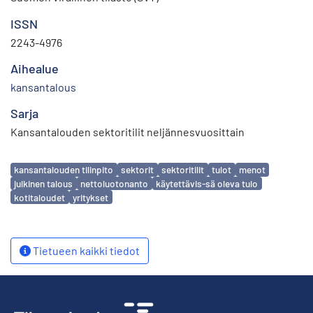
ISSN
2243-4976
Aihealue
kansantalous
Sarja
Kansantalouden sektoritilit neljännesvuosittain
Avainsanat
kansantalouden tilinpito
sektorit
sektoritilit
tulot
menot
julkinen talous
nettoluotonanto
käytettävis-sä oleva tulo
kotitaloudet
yritykset
Tietueen kaikki tiedot