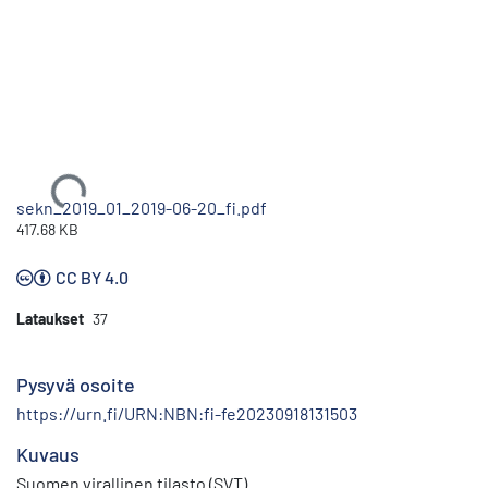
Ladataan...
sekn_2019_01_2019-06-20_fi.pdf
417.68 KB
CC BY 4.0
Lataukset
37
Pysyvä osoite
https://urn.fi/URN:NBN:fi-fe20230918131503
Kuvaus
Suomen virallinen tilasto (SVT)