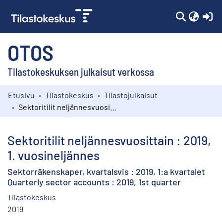
(c
OTOS
Tilastokeskuksen julkaisut verkossa
Etusivu
Tilastokeskus
Tilastojulkaisut
Kokoelmat
Sektoritilit neljännesvuosittain : 2019, 1. vuosineljännes
Selaa
Sektoritilit neljännesvuosittain : 2019,
1. vuosineljännes
Sektorräkenskaper, kvartalsvis : 2019, 1:a kvartalet
Quarterly sector accounts : 2019, 1st quarter
Tilastokeskus
2019