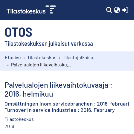
(c
OTOS
Tilastokeskuksen julkaisut verkossa
Etusivu
Tilastokeskus
Tilastojulkaisut
Kokoelmat
Palvelualojen liikevaihtokuvaaja : 2016, helmikuu
Selaa
Palvelualojen liikevaihtokuvaaja :
2016, helmikuu
Omsättningen inom servicebranchen : 2016, februari
Turnover in service industries : 2016, February
Tilastokeskus
2016