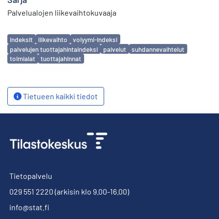
Palvelualojen liikevaihtokuvaaja
Avainsanat
indeksit
liikevaihto
volyymi-indeksi
palvelujen tuottajahintaindeksi
palvelut
suhdannevaihtelut
toimialat
tuottajahinnat
Tietueen kaikki tiedot
Tietopalvelu
029 551 2220
(arkisin klo 9.00-16.00)
info@stat.fi