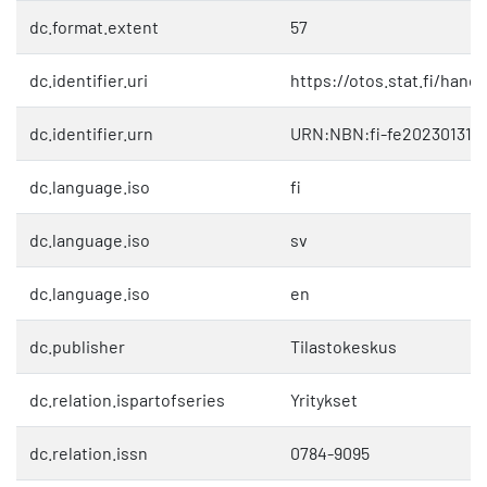
dc.format.extent
57
dc.identifier.uri
https://otos.stat.fi/hand
dc.identifier.urn
URN:NBN:fi-fe202301312
dc.language.iso
fi
dc.language.iso
sv
dc.language.iso
en
dc.publisher
Tilastokeskus
dc.relation.ispartofseries
Yritykset
dc.relation.issn
0784-9095