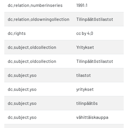
dc.relation.numberinseries
1991:1
dc.relation.oldowningollection
Tilinpäätöstilastot
dc.rights
cc by 4.0
dc.subject.oldcollection
Yritykset
dc.subject.oldcollection
Tilinpäätöstilastot
dc.subject.yso
tilastot
dc.subject.yso
yritykset
dc.subject.yso
tilinpäätös
dc.subject.yso
vähittäiskauppa