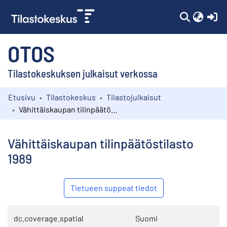
(c
OTOS
Tilastokeskuksen julkaisut verkossa
Etusivu
Tilastokeskus
Tilastojulkaisut
Kokoelmat
Vähittäiskaupan tilinpäätöstilasto 1989
Selaa
Vähittäiskaupan tilinpäätöstilasto
1989
Tietueen suppeat tiedot
dc.coverage.spatial
Suomi