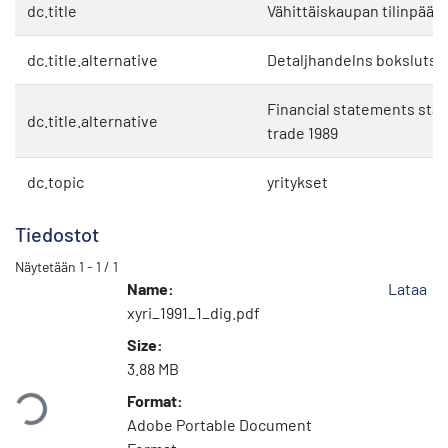
dc.title
Vähittäiskaupan tilinpäätö
dc.title.alternative
Detaljhandelns bokslutsst
Financial statements stati
dc.title.alternative
trade 1989
dc.topic
yritykset
Tiedostot
Näytetään
1 - 1 / 1
Name:
Lataa
xyri_1991_1_dig.pdf
Size:
Ladataan...
3.88 MB
Format:
Adobe Portable Document