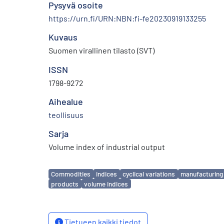
Pysyvä osoite
https://urn.fi/URN:NBN:fi-fe20230919133255
Kuvaus
Suomen virallinen tilasto (SVT)
ISSN
1798-9272
Aihealue
teollisuus
Sarja
Volume index of industrial output
Avainsanat
Commodities
indices
cyclical variations
manufacturing
products
volume indices
Tietueen kaikki tiedot