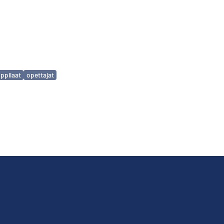
ppilaat
opettajat