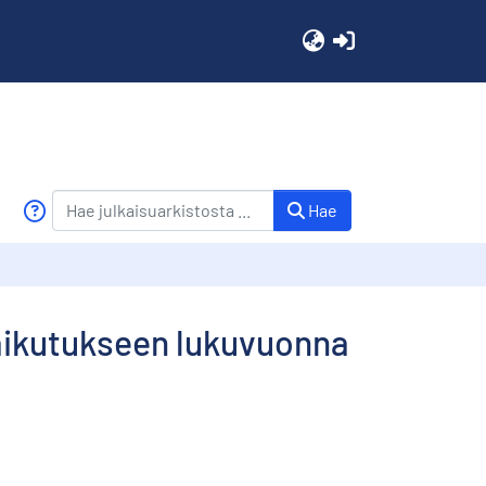
(current)
Hae
vaikutukseen lukuvuonna