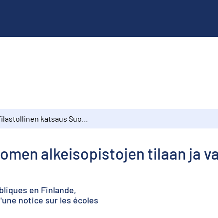
Tilastollinen katsaus Suomen alkeisopistojen tilaan ja vaikutukseen lukuvuonna 1897–1898
uomen alkeisopistojen tilaan ja 
bliques en Finlande,
d'une notice sur les écoles