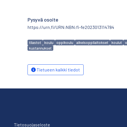
Pysyvä osoite
https://urn.fi/URN:NBN:fi-fe2023013114784
Avainsanat
tilastot
koulu
oppikoulu
alkeisoppilaitokset
koulut
o
kustannukset
Tietueen kaikki tiedot
Tietosuojaseloste