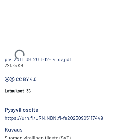
Ladataan...
plv_2011_09_2011-12-14_sv.pdf
221.85 KB
CC BY 4.0
Lataukset
36
Pysyvä osoite
https://urn.fi/URN:NBN:fi-fe20230905117449
Kuvaus
Suomen virallinen tilasto (SVT)