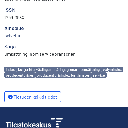
ISSN
1799-098X
Aihealue
palvelut
Sarja
Omsättning inom servicebranschen
Avainsanat
index
konjunkturväxlingar
näringsgrenar
omsättning
volymindex
producentpriser
producentprisindex för tjänster
service
Tietueen kaikki tiedot