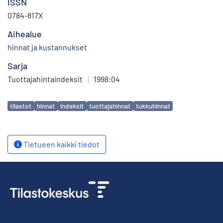
ISSN
0784-817X
Aihealue
hinnat ja kustannukset
Sarja
Tuottajahintaindeksit
|
1998:04
Avainsanat
tilastot
hinnat
indeksit
tuottajahinnat
tukkuhinnat
Tietueen kaikki tiedot