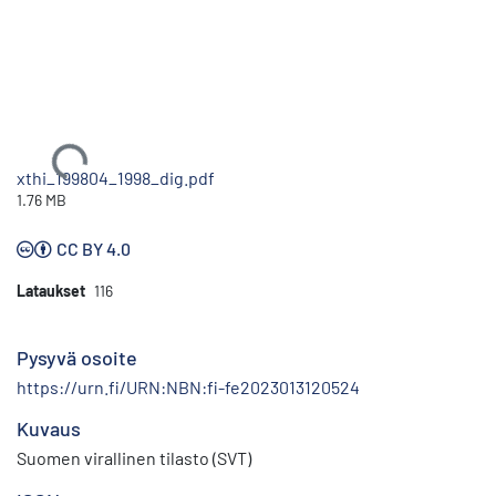
Ladataan...
xthi_199804_1998_dig.pdf
1.76 MB
CC BY 4.0
Lataukset
116
Pysyvä osoite
https://urn.fi/URN:NBN:fi-fe2023013120524
Kuvaus
Suomen virallinen tilasto (SVT)