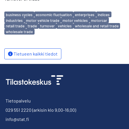
Avainsanat
business cycles
economic fluctuation
enterprises
indices
industries
motor vehicle trade
motor vehicles
motorcar
retail trade
trade
turnover
vehicles
wholesale and retail trade
wholesale trade
Tietueen kaikki tiedot
Tietopalvelu
029 551 2220
(arkisin klo 9.00-16.00)
info@stat.fi