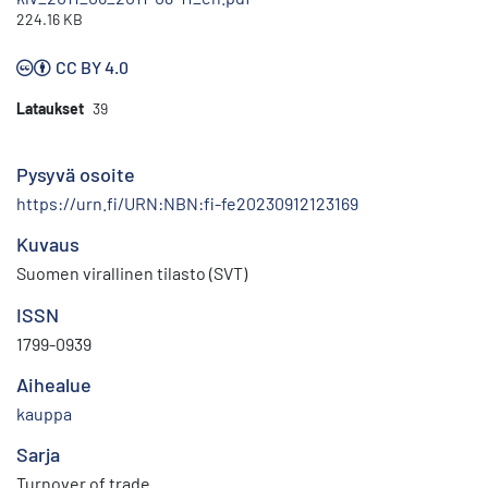
224.16 KB
CC BY 4.0
Lataukset
39
Pysyvä osoite
https://urn.fi/URN:NBN:fi-fe20230912123169
Kuvaus
Suomen virallinen tilasto (SVT)
ISSN
1799-0939
Aihealue
kauppa
Sarja
Turnover of trade