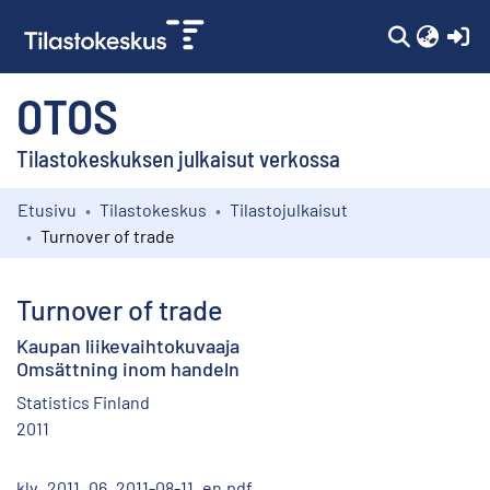
(c
OTOS
Tilastokeskuksen julkaisut verkossa
Etusivu
Tilastokeskus
Tilastojulkaisut
Kokoelmat
Turnover of trade
Selaa
Turnover of trade
Kaupan liikevaihtokuvaaja
Omsättning inom handeln
Statistics Finland
2011
klv_2011_06_2011-08-11_en.pdf