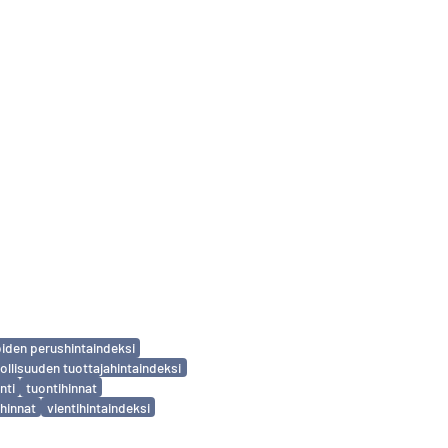
iden perushintaindeksi
ollisuuden tuottajahintaindeksi
nti
tuontihinnat
ihinnat
vientihintaindeksi