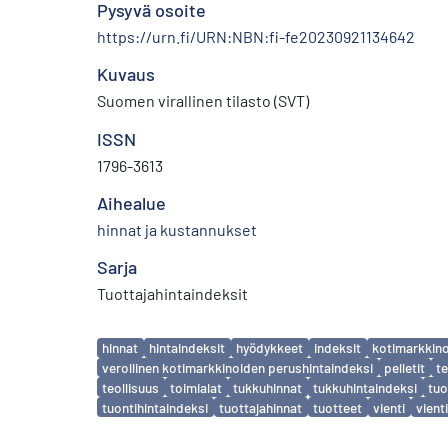
Pysyvä osoite
https://urn.fi/URN:NBN:fi-fe20230921134642
Kuvaus
Suomen virallinen tilasto (SVT)
ISSN
1796-3613
Aihealue
hinnat ja kustannukset
Sarja
Tuottajahintaindeksit
Avainsanat
hinnat
hintaindeksit
hyödykkeet
indeksit
kotimarkkino
verollinen kotimarkkinoiden perushintaindeksi
pelletit
te
teollisuus
toimialat
tukkuhinnat
tukkuhintaindeksi
tuo
tuontihintaindeksi
tuottajahinnat
tuotteet
vienti
vient