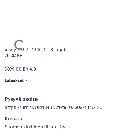
Ladataan...
ulkoy_2017_2018-12-18_fi.pdf
251.93 KB
CC BY 4.0
Lataukset
48
Pysyvä osoite
https://urn.fi/URN:NBN:fi-fe20230925136423
Kuvaus
Suomen virallinen tilasto (SVT)