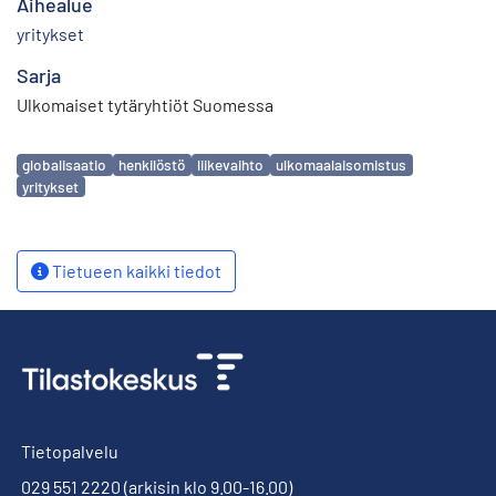
Aihealue
yritykset
Sarja
Ulkomaiset tytäryhtiöt Suomessa
Avainsanat
globalisaatio
henkilöstö
liikevaihto
ulkomaalaisomistus
yritykset
Tietueen kaikki tiedot
Tietopalvelu
029 551 2220
(arkisin klo 9.00-16.00)