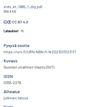
xtds_kt_1985_1_dig.pdf
958.8 KB
CC BY 4.0
Lataukset
76
Pysyvä osoite
https://urn.fi/URN:NBN:fi-fe2023013123117
Kuvaus
Suomen virallinen tilasto (SVT)
ISSN
0355-2276
Aihealue
julkinen talous
Sarja