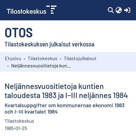
(c
OTOS
Tilastokeskuksen julkaisut verkossa
Etusivu
Tilastokeskus
Tilastojulkaisut
Kokoelmat
Neljännesvuositietoja kuntien taloudesta 1983 ja I−III neljännes 1984
Selaa
Neljännesvuositietoja kuntien
taloudesta 1983 ja I−III neljännes 1984
Kvartalsuppgifter om kommunernas ekonomi 1983
och I−III kvartalet 1984
Tilastokeskus
1985-01-25