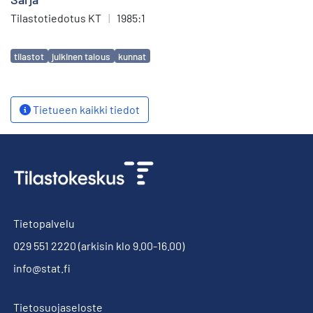
Tilastotiedotus KT
|
1985:1
Avainsanat
tilastot
julkinen talous
kunnat
Tietueen kaikki tiedot
Tietopalvelu
029 551 2220
(arkisin klo 9.00-16.00)
info@stat.fi
Tietosuojaseloste