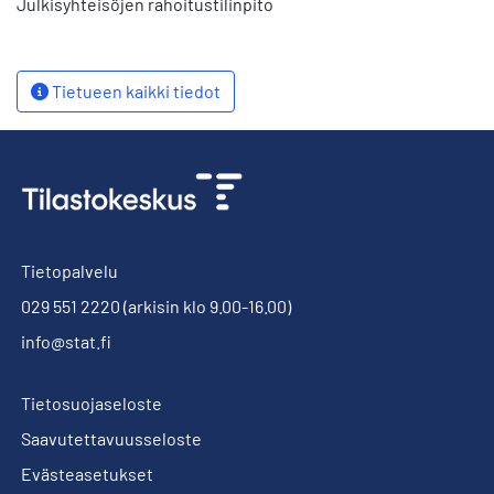
Julkisyhteisöjen rahoitustilinpito
Tietueen kaikki tiedot
Tietopalvelu
029 551 2220
(arkisin klo 9.00-16.00)
info@stat.fi
Tietosuojaseloste
Saavutettavuusseloste
Evästeasetukset