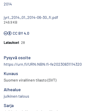
2014
jyrt_2014_01_2014-06-30_fi.pdf
249.9 KB
CC BY 4.0
Lataukset
28
Pysyvä osoite
https://urn.fi/URN:NBN:fi-fe20230831114320
Kuvaus
Suomen virallinen tilasto (SVT)
Aihealue
julkinen talous
Sarja