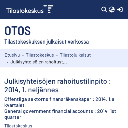
(c
OTOS
Tilastokeskuksen julkaisut verkossa
Etusivu
Tilastokeskus
Tilastojulkaisut
Kokoelmat
Julkisyhteisöjen rahoitustilinpito : 2014, 1. neljännes
Selaa
Julkisyhteisöjen rahoitustilinpito :
2014, 1. neljännes
Offentliga sektorns finansräkenskaper : 2014, 1:a
kvartalet
General government financial accounts : 2014, 1st
quarter
Tilastokeskus