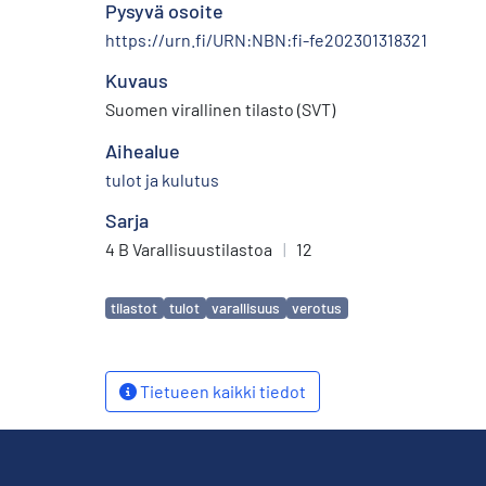
Pysyvä osoite
https://urn.fi/URN:NBN:fi-fe202301318321
Kuvaus
Suomen virallinen tilasto (SVT)
Aihealue
tulot ja kulutus
Sarja
4 B Varallisuustilastoa
|
12
Avainsanat
tilastot
tulot
varallisuus
verotus
Tietueen kaikki tiedot