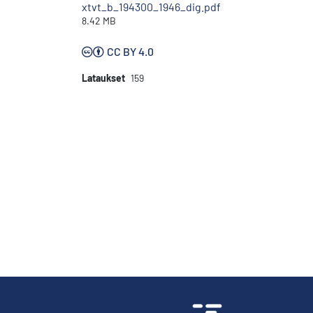
xtvt_b_194300_1946_dig.pdf
8.42 MB
CC BY 4.0
Lataukset
159