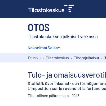
OTOS
Tilastokeskuksen julkaisut verkossa
Kokoelmat
Selaa
Etusivu
Tilastokeskus
Tilastojulkaisut
Tulo- ja omaisuusveroti
Statistik över inkomst- och förmögenhets
L'imposition sur le revenu et la fortune p
Tilastollinen päätoimisto
1946