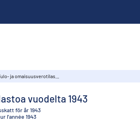
Tulo- ja omaisuusverotilastoa vuodelta 1943
lastoa vuodelta 1943
skatt för år 1943
our l'année 1943