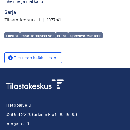
liikenne ja matkailu
Sarja
Tilastotiedotus LI
|
1977:41
Avainsanat
tilastot
moottoriajoneuvot
autot
ajoneuvorekisterit
Tietueen kaikki tiedot
Tietopalvelu
029 551 2220
(arkisin klo 9.00-16.00)
info@stat.fi