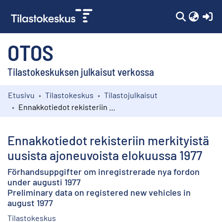
(c
OTOS
Tilastokeskuksen julkaisut verkossa
Etusivu
Tilastokeskus
Tilastojulkaisut
Kokoelmat
Ennakkotiedot rekisteriin merkityistä uusista ajoneuvoista elokuussa 1977
Selaa
Ennakkotiedot rekisteriin merkityistä
uusista ajoneuvoista elokuussa 1977
Förhandsuppgifter om inregistrerade nya fordon
under augusti 1977
Preliminary data on registered new vehicles in
august 1977
Tilastokeskus