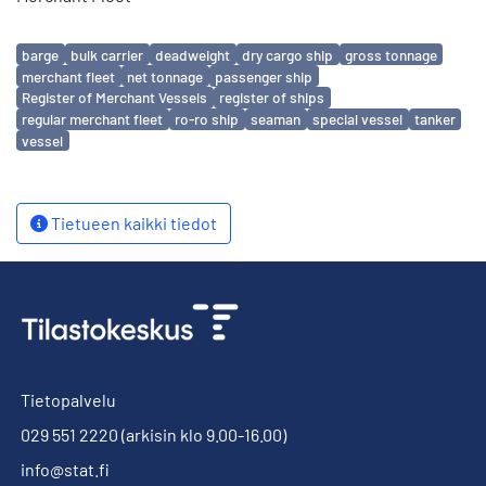
Avainsanat
barge
bulk carrier
deadweight
dry cargo ship
gross tonnage
merchant fleet
net tonnage
passenger ship
Register of Merchant Vessels
register of ships
regular merchant fleet
ro-ro ship
seaman
special vessel
tanker
vessel
Tietueen kaikki tiedot
Tietopalvelu
029 551 2220
(arkisin klo 9.00-16.00)
info@stat.fi