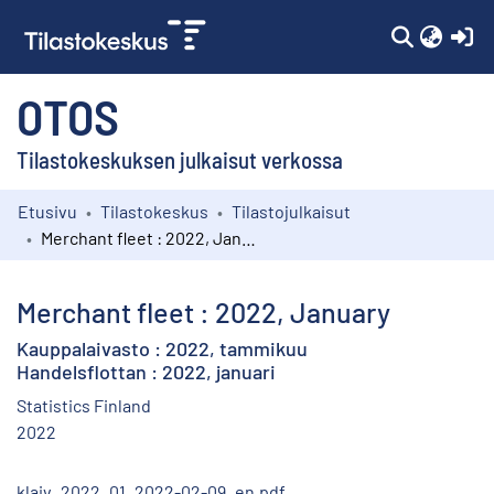
(c
OTOS
Tilastokeskuksen julkaisut verkossa
Etusivu
Tilastokeskus
Tilastojulkaisut
Kokoelmat
Merchant fleet : 2022, January
Selaa
Merchant fleet : 2022, January
Kauppalaivasto : 2022, tammikuu
Handelsflottan : 2022, januari
Statistics Finland
2022
klaiv_2022_01_2022-02-09_en.pdf