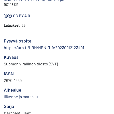
167.48 KB
CC BY 4.0
Lataukset
25
Pysyvä osoite
https://urn.fi/URN:NBN:fi-fe20230912123401
Kuvaus
Suomen virallinen tilasto (SVT)
ISSN
2670-1669
Aihealue
liikenne ja matkailu
Sarja
Merchant Fleet