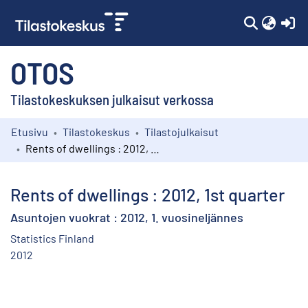
(c
OTOS
Tilastokeskuksen julkaisut verkossa
Etusivu
Tilastokeskus
Tilastojulkaisut
Kokoelmat
Rents of dwellings : 2012, 1st quarter
Selaa
Rents of dwellings : 2012, 1st quarter
Asuntojen vuokrat : 2012, 1. vuosineljännes
Statistics Finland
2012