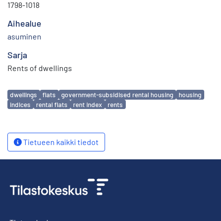
1798-1018
Aihealue
asuminen
Sarja
Rents of dwellings
Avainsanat
dwellings
flats
government-subsidised rental housing
housing
indices
rental flats
rent index
rents
Tietueen kaikki tiedot