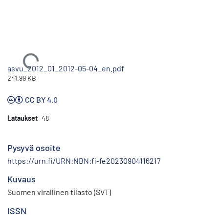
Ladataan...
asvu_2012_01_2012-05-04_en.pdf
241.99 KB
CC BY 4.0
Lataukset
48
Pysyvä osoite
https://urn.fi/URN:NBN:fi-fe20230904116217
Kuvaus
Suomen virallinen tilasto (SVT)
ISSN