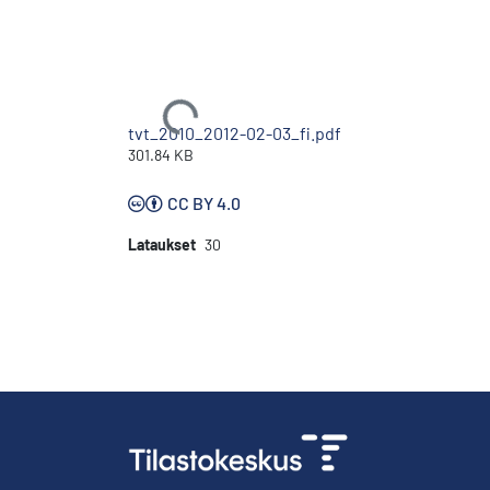
Ladataan...
tvt_2010_2012-02-03_fi.pdf
301.84 KB
CC BY 4.0
Lataukset
30