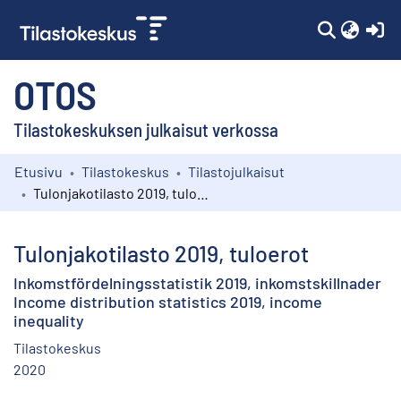
(c
OTOS
Tilastokeskuksen julkaisut verkossa
Etusivu
Tilastokeskus
Tilastojulkaisut
Kokoelmat
Tulonjakotilasto 2019, tuloerot
Selaa
Tulonjakotilasto 2019, tuloerot
Inkomstfördelningsstatistik 2019, inkomstskillnader
Income distribution statistics 2019, income
inequality
Tilastokeskus
2020