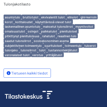
Tulonjakotilasto
Avainsanat
asuntotulo
bruttotulot
ekvivalentit tulot
elinolot
gini-kerroin
korot
kotitaloudet
käytettävissä olevat tulot
laskennallinen asuntotulo
maksetut tulonsiirrot
myyntivoitot
omaisuustulot
osingot
palkkatulot
pienituloiset
pitkittynyt pienituloisuus
rahatulot
reaalinen tulo
saadut tulonsiirrot
sosioekonominen asema
subjektiivinen toimeentulo
suurituloiset
toimeentulo
tuloerot
tulonjako
tulonsiirrot
tulot
tuotannontekijätulot
veronalaiset tulot
verotus
yrittäjätulot
Tietueen kaikki tiedot